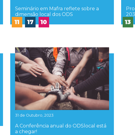
Seminário em Mafra reflete sobre a
Pro
dimensão local dos ODS
20
11
17
10
13
31 de Outubro, 2023
A Conferência anual do ODSlocal está
a chegar!