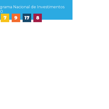
grama Nacional de Investimentos
30
7
9
17
8