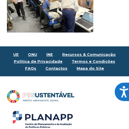
UE
ONU
INE
Recursos & Comunicação
Política de Privacidade
Termos e Condições
FAQs
Contactos
Mapa do Site
Ace