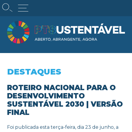
Skip
Observação:
to
este
content
site
inclui
um
sistema
de
PT Sustentável
acessibilidade.
DESTAQUES
ROTEIRO NACIONAL PARA O
DESENVOLVIMENTO
SUSTENTÁVEL 2030 | VERSÃO
FINAL
Foi publicada
esta terça-feira, dia 23 de junho,
a