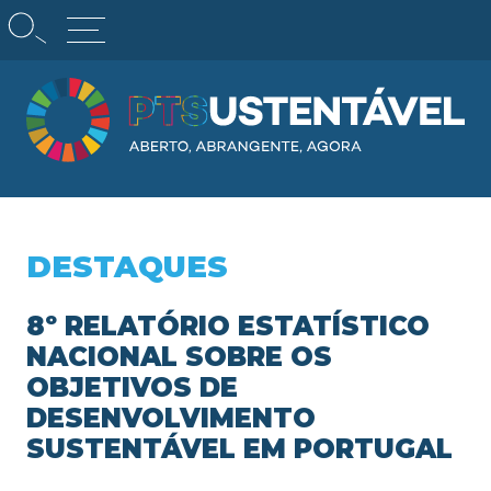
Skip
Observação:
to
este
content
site
inclui
um
sistema
de
PT Sustentável
acessibilidade.
DESTAQUES
8º RELATÓRIO ESTATÍSTICO
NACIONAL SOBRE OS
OBJETIVOS DE
DESENVOLVIMENTO
SUSTENTÁVEL EM PORTUGAL